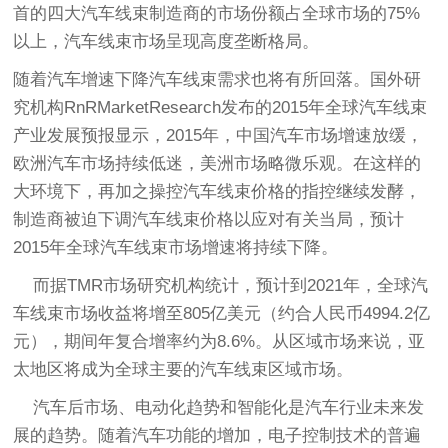
首的四大汽车线束制造商的市场份额占全球市场的75%
以上，汽车线束市场呈现高度垄断格局。
随着汽车增速下降汽车线束需求也将有所回落。国外研
究机构RnRMarketResearch发布的2015年全球汽车线束
产业发展预报显示，2015年，中国汽车市场增速放缓，
欧洲汽车市场持续低迷，美洲市场略微乐观。在这样的
大环境下，再加之操控汽车线束价格的指控继续发酵，
制造商被迫下调汽车线束价格以应对有关当局，预计
2015年全球汽车线束市场增速将持续下降。
而据TMR市场研究机构统计，预计到2021年，全球汽
车线束市场收益将增至805亿美元（约合人民币4994.2亿
元），期间年复合增率约为8.6%。从区域市场来说，亚
太地区将成为全球主要的汽车线束区域市场。
汽车后市场、电动化趋势和智能化是汽车行业未来发
展的趋势。随着汽车功能的增加，电子控制技术的普遍