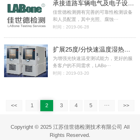
承接道路车辆电气及电子设备的试验
佳世德检测拥有完善的可靠性检测设备
和人员配置，其中光照、腐蚀···
时间：2019-06-28
扩展25度/分快速温度湿热变化能力
为增强光快速温变测试能力，更好的服
务客户的不同需求，LABo···
时间：2019-03-20
<<
1
2
3
4
5
···
>>
Copyright © 2025 江苏佳世德检测技术有限公司 All
Rights Reserved.